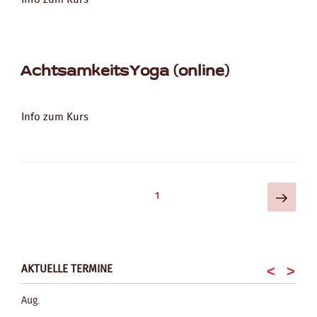
AchtsamkeitsYoga (online)
Info zum Kurs
Näch
Seitennummerierung
Seite
1
Seite
der
Beiträge
AKTUELLE TERMINE
<
>
Aug.