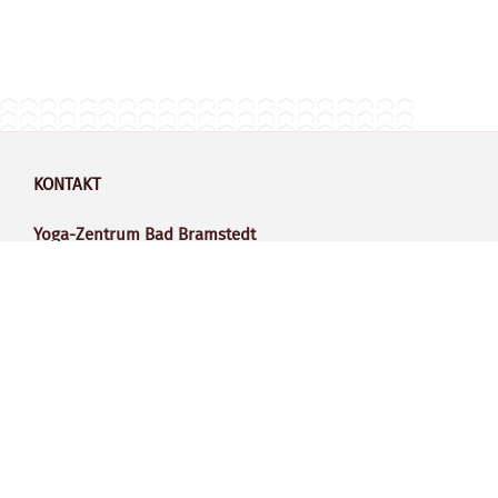
KONTAKT
Yoga-Zentrum Bad Bramstedt
Inhaberin Britta Panknin-Ammon
Schillerstrasse 22
24576 Bad Bramstedt
E-Mail:
info@yoga-der-achtsamkeit.de
Telefon: 041 92 – 89 37 558
Mobil: 0170 – 96 88 180