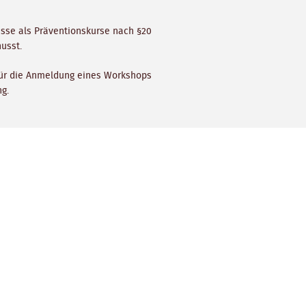
sse als Präventionskurse nach §20
usst.
Für die Anmeldung eines Workshops
ng.
d alles Aktuelle vom Yoga-Zentrum Bad
n - Schenke Dir ein Lächeln :)