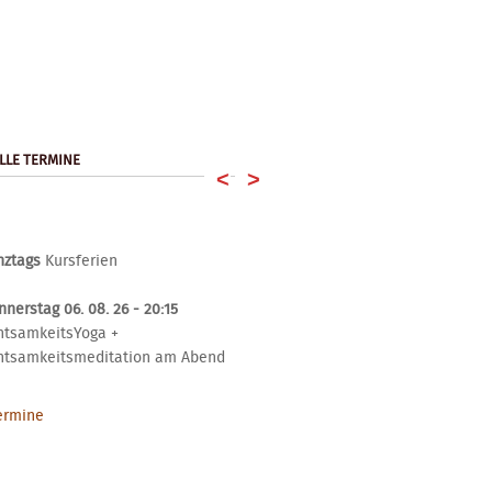
LLE TERMINE
<
>
nztags
Kursferien
nerstag 06. 08. 26 - 20:15
htsamkeitsYoga +
htsamkeitsmeditation am Abend
Termine