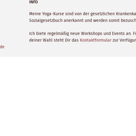
INFO
Meine Yoga-Kurse sind von der gesetzlichen Krankenka
Sozialgesetzbuch anerkannt und werden somit bezusch
Ich biete regelmäßig neue Workshops und Events an. 
deiner Wahl steht Dir das
Kontaktformular
zur Verfügu
.de
NEWSLETTER
Hier erhälst Du 1x im Monat interessante Beiträge un
Bramstedt - AchtsamkeitsYoga - Achtsamkeitsmeditatio
Vorname oder ganzer Name
Email